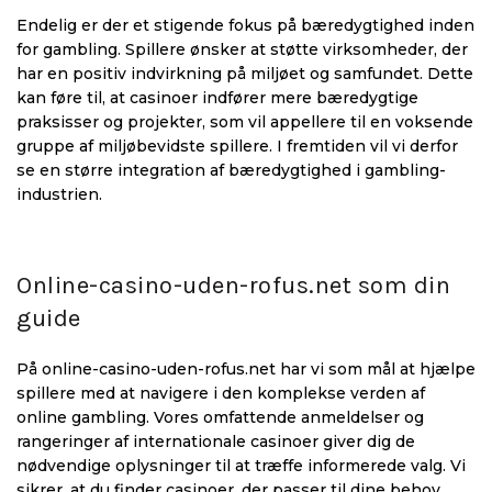
Endelig er der et stigende fokus på bæredygtighed inden
for gambling. Spillere ønsker at støtte virksomheder, der
har en positiv indvirkning på miljøet og samfundet. Dette
kan føre til, at casinoer indfører mere bæredygtige
praksisser og projekter, som vil appellere til en voksende
gruppe af miljøbevidste spillere. I fremtiden vil vi derfor
se en større integration af bæredygtighed i gambling-
industrien.
Online-casino-uden-rofus.net som din
guide
På online-casino-uden-rofus.net har vi som mål at hjælpe
spillere med at navigere i den komplekse verden af
online gambling. Vores omfattende anmeldelser og
rangeringer af internationale casinoer giver dig de
nødvendige oplysninger til at træffe informerede valg. Vi
sikrer, at du finder casinoer, der passer til dine behov,