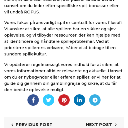
uanset om du leder efter specifikke spil, bonusser eller
vil undgå ROFUS.
Vores fokus på ansvarligt spil er centralt for vores filosofi.
Vi ønsker at sikre, at alle spillere har en sikker og sjov
oplevelse, og vi tilbyder ressourcer, der kan hjælpe med
at identificere og håndtere spilleproblemer. Ved at
prioritere spillerens velvære, håber vi at bidrage til en
sundere spillekultur.
Vi opdaterer regelmæssigt vores indhold for at sikre, at
vores informationer altid er relevante og aktuelle. Uanset
om du er nybegynder eller erfaren spiller, er vi her for at
guide dig gennem din gamblingrejse og sikre, at du får
den bedste oplevelse muligt.
PREVIOUS POST
NEXT POST