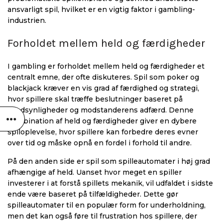
ansvarligt spil, hvilket er en vigtig faktor i gambling-
industrien.
Forholdet mellem held og færdigheder
I gambling er forholdet mellem held og færdigheder et
centralt emne, der ofte diskuteres. Spil som poker og
blackjack kræver en vis grad af færdighed og strategi,
hvor spillere skal træffe beslutninger baseret på
sandsynligheder og modstanderens adfærd. Denne
kombination af held og færdigheder giver en dybere
spiloplevelse, hvor spillere kan forbedre deres evner
over tid og måske opnå en fordel i forhold til andre.
På den anden side er spil som spilleautomater i høj grad
afhængige af held. Uanset hvor meget en spiller
investerer i at forstå spillets mekanik, vil udfaldet i sidste
ende være baseret på tilfældigheder. Dette gør
spilleautomater til en populær form for underholdning,
men det kan også føre til frustration hos spillere, der