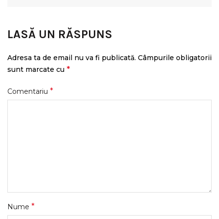
LASĂ UN RĂSPUNS
Adresa ta de email nu va fi publicată.
Câmpurile obligatorii
*
sunt marcate cu
*
Comentariu
*
Nume