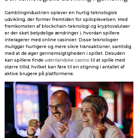
Gamblingindustrien oplever en hurtig teknologisk
udvikling, der former fremtiden for spiloplevelsen. Med
fremkomsten af blockchain-teknologi og kryptovalutaer
er der sket betydelige ændringer i, hvordan spillere
interagerer med online casinoer. Disse teknologier
muliggør hurtigere og mere sikre transaktioner, samtidig
med at de øger gennemsigtigheden i spillet. Desuden
kan spillere finde
udenlandske casino
til at spille med
større tillid, hvilket kan føre til en stigning i antallet af
aktive brugere på platformene.