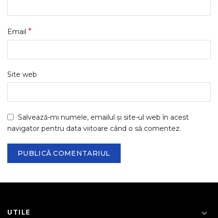
*
Email
Site web
Salvează-mi numele, emailul și site-ul web în acest
navigator pentru data viitoare când o să comentez.
UTILE