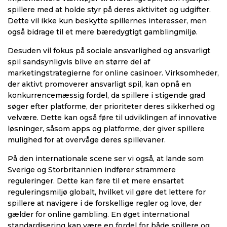
spillere med at holde styr på deres aktivitet og udgifter.
Dette vil ikke kun beskytte spillernes interesser, men
også bidrage til et mere bæredygtigt gamblingmiljø.
Desuden vil fokus på sociale ansvarlighed og ansvarligt
spil sandsynligvis blive en større del af
marketingstrategierne for online casinoer. Virksomheder,
der aktivt promoverer ansvarligt spil, kan opnå en
konkurrencemæssig fordel, da spillere i stigende grad
søger efter platforme, der prioriteter deres sikkerhed og
velvære. Dette kan også føre til udviklingen af innovative
løsninger, såsom apps og platforme, der giver spillere
mulighed for at overvåge deres spillevaner.
På den internationale scene ser vi også, at lande som
Sverige og Storbritannien indfører strammere
reguleringer. Dette kan føre til et mere ensartet
reguleringsmiljø globalt, hvilket vil gøre det lettere for
spillere at navigere i de forskellige regler og love, der
gælder for online gambling. En øget international
standardisering kan være en fordel for både spillere og