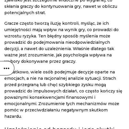
zjawisko jest szczególnie widoczne po wygranej, co
skłania graczy do kontynuowania gry, nawet w obliczu
potencjalnych strat.
Gracze często tworzą iluzję kontroli, myśląc, że ich
umiejętności mają wpływ na wynik gry, co prowadzi do
wzrostu ryzyka. Ten błędny sposób myślenia może
prowadzić do podejmowania nieodpowiedzialnych
decyzji, a nawet do uzależnienia. Właśnie dlatego tak
ważne jest zrozumienie, jak psychologia wpływa na
wybory dokonywane przez graczy.
Dodatkowo, wiele osób podejmuje decyzje oparte na
emocjach, a nie na racjonalnej analizie sytuacji. Strach
przed przegraną lub chęć szybkiego zysku mogą
prowadzić do impulsowych działań, co często kończy się
poważnymi konsekwencjami finansowymi i
emocjonalnymi. Zrozumienie tych mechanizmów może
pomóc w przeciwdziałaniu negatywnym skutkom
hazardu.