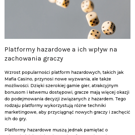
Platformy hazardowe a ich wpływ na
zachowania graczy
Wzrost popularności platform hazardowych, takich jak
Mafia Casino, przynosi nowe wyzwania, ale także
możliwości. Dzięki szerokiej gamie gier, atrakcyjnym
bonusom i łatwemu dostępowi, gracze mają więcej okazji
do podejmowania decyzji związanych z hazardem. Tego
rodzaju platformy wykorzystują różne techniki
marketingowe, aby przyciągnąć nowych graczy i zachęcić
ich do gry.
Platformy hazardowe muszą jednak pamiętać o