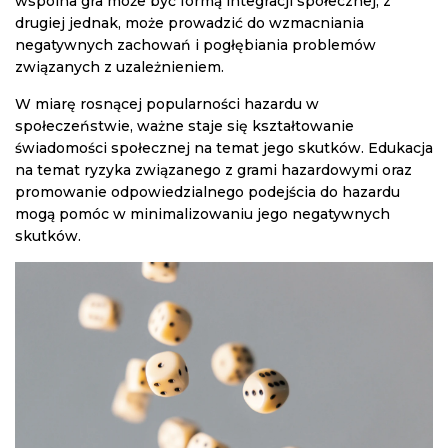
wspólna gra może być formą integracji społecznej, z
drugiej jednak, może prowadzić do wzmacniania
negatywnych zachowań i pogłębiania problemów
związanych z uzależnieniem.
W miarę rosnącej popularności hazardu w
społeczeństwie, ważne staje się kształtowanie
świadomości społecznej na temat jego skutków. Edukacja
na temat ryzyka związanego z grami hazardowymi oraz
promowanie odpowiedzialnego podejścia do hazardu
mogą pomóc w minimalizowaniu jego negatywnych
skutków.