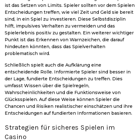
ist das Setzen von Limits. Spieler sollten vor dem Spielen
Entscheidungen treffen, wie viel Zeit und Geld sie bereit
sind, in ein Spiel zu investieren. Diese Selbstdisziplin
hilft, impulsives Verhalten zu vermeiden und das
Spielerlebnis positiv zu gestalten. Ein weiterer wichtiger
Punkt ist das Erkennen von Warnzeichen, die darauf
hindeuten könnten, dass das Spielverhalten
problematisch wird.
Schließlich spielt auch die Aufklärung eine
entscheidende Rolle. Informierte Spieler sind besser in
der Lage, fundierte Entscheidungen zu treffen. Dies
umfasst Wissen über die Spielregeln,
Wahrscheinlichkeiten und die Funktionsweise von
Glücksspielen. Auf diese Weise können Spieler die
Chancen und Risiken realistischer einschätzen und ihre
Entscheidungen auf fundierten Informationen basieren.
Strategien für sicheres Spielen im
Casino