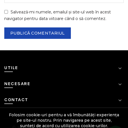
Salvează-mi numele, emailul și site-ul web în acest
navigator pentru data viitoare când o să comentez.
UTILE
NECESARE
CONTACT
Folosim cookie-uri pentru a vă îmbunătăți experiența
pe site-ul nostru. Prin navigarea pe acest site,
sunteți de acord cu utilizarea cookie-urilor.
© 2026
Remont Construct Silo
. All rights reserved