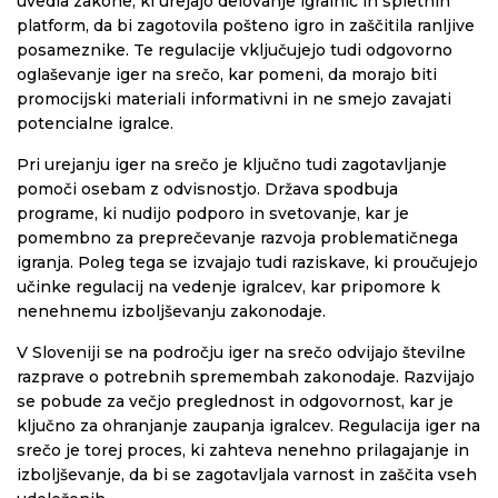
uvedla zakone, ki urejajo delovanje igralnic in spletnih
platform, da bi zagotovila pošteno igro in zaščitila ranljive
posameznike. Te regulacije vključujejo tudi odgovorno
oglaševanje iger na srečo, kar pomeni, da morajo biti
promocijski materiali informativni in ne smejo zavajati
potencialne igralce.
Pri urejanju iger na srečo je ključno tudi zagotavljanje
pomoči osebam z odvisnostjo. Država spodbuja
programe, ki nudijo podporo in svetovanje, kar je
pomembno za preprečevanje razvoja problematičnega
igranja. Poleg tega se izvajajo tudi raziskave, ki proučujejo
učinke regulacij na vedenje igralcev, kar pripomore k
nenehnemu izboljševanju zakonodaje.
V Sloveniji se na področju iger na srečo odvijajo številne
razprave o potrebnih spremembah zakonodaje. Razvijajo
se pobude za večjo preglednost in odgovornost, kar je
ključno za ohranjanje zaupanja igralcev. Regulacija iger na
srečo je torej proces, ki zahteva nenehno prilagajanje in
izboljševanje, da bi se zagotavljala varnost in zaščita vseh