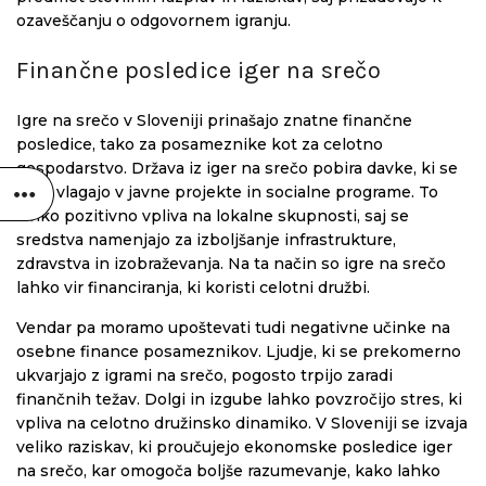
ozaveščanju o odgovornem igranju.
Finančne posledice iger na srečo
Igre na srečo v Sloveniji prinašajo znatne finančne
posledice, tako za posameznike kot za celotno
gospodarstvo. Država iz iger na srečo pobira davke, ki se
nato vlagajo v javne projekte in socialne programe. To
lahko pozitivno vpliva na lokalne skupnosti, saj se
sredstva namenjajo za izboljšanje infrastrukture,
zdravstva in izobraževanja. Na ta način so igre na srečo
lahko vir financiranja, ki koristi celotni družbi.
Vendar pa moramo upoštevati tudi negativne učinke na
osebne finance posameznikov. Ljudje, ki se prekomerno
ukvarjajo z igrami na srečo, pogosto trpijo zaradi
finančnih težav. Dolgi in izgube lahko povzročijo stres, ki
vpliva na celotno družinsko dinamiko. V Sloveniji se izvaja
veliko raziskav, ki proučujejo ekonomske posledice iger
na srečo, kar omogoča boljše razumevanje, kako lahko