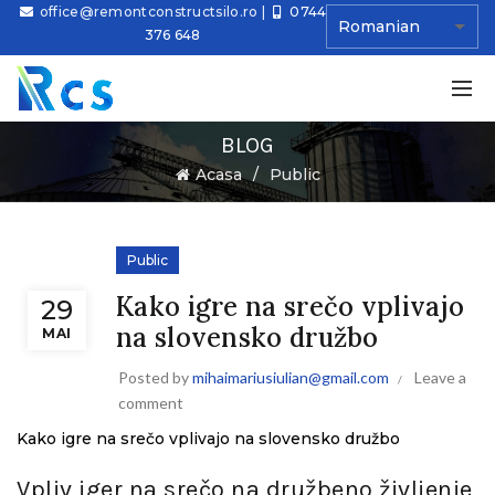
office@remontconstructsilo.ro
|
0744
376 648
BLOG
Ă
Acasa
Public
Public
Kako igre na srečo vplivajo
29
na slovensko družbo
MAI
Posted by
mihaimariusiulian@gmail.com
Leave a
comment
Kako igre na srečo vplivajo na slovensko družbo
Vpliv iger na srečo na družbeno življenje