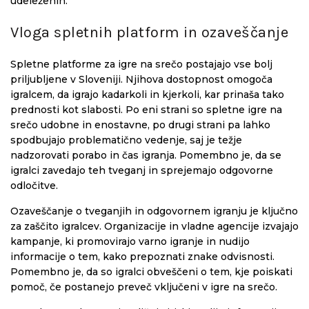
udeleženih.
Vloga spletnih platform in ozaveščanje
Spletne platforme za igre na srečo postajajo vse bolj
priljubljene v Sloveniji. Njihova dostopnost omogoča
igralcem, da igrajo kadarkoli in kjerkoli, kar prinaša tako
prednosti kot slabosti. Po eni strani so spletne igre na
srečo udobne in enostavne, po drugi strani pa lahko
spodbujajo problematično vedenje, saj je težje
nadzorovati porabo in čas igranja. Pomembno je, da se
igralci zavedajo teh tveganj in sprejemajo odgovorne
odločitve.
Ozaveščanje o tveganjih in odgovornem igranju je ključno
za zaščito igralcev. Organizacije in vladne agencije izvajajo
kampanje, ki promovirajo varno igranje in nudijo
informacije o tem, kako prepoznati znake odvisnosti.
Pomembno je, da so igralci obveščeni o tem, kje poiskati
pomoč, če postanejo preveč vključeni v igre na srečo.