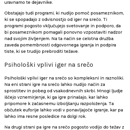
uravnamo te dejavnike.
Obstajajo tudi programi, ki nudijo pomoč posameznikom,
ki se spopadajo z odvisnostjo od iger na srečo. Ti
programi pogosto vključujejo svetovanje in podporo, da
bi posameznikom pomagali ponovno vzpostaviti nadzor
nad svojim življenjem. Na ta način se celotna družba
zaveda pomembnosti odgovornega igranja in podpira
tiste, ki se trudijo prebroditi težave.
Psihološki vplivi iger na srečo
Psihološki vplivi iger na srečo so kompleksni in raznoliki.
Na eni strani igre na srečo lahko nudijo način za
sprostitev in pobeg od vsakodnevnih skrbi. Mnogi ljudje
iščejo vznemirjenje, ki ga igre prinašajo, kar lahko
pripomore k začasnemu izboljšanju razpoloženja. Ta
občutek euforije lahko vodi v ponavljajoče igranje, kar pa
lahko ima resne posledice na dolgi rok.
Na drugi strani pa igre na srečo pogosto vodijo do težav z