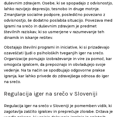
duševnim zdravjem. Osebe, ki se spopadajo z odvisnostjo,
lahko razvijejo depresijo, tesnobo in druge motnje.
Zmanjšanje socialne podpore, posledično povezano z
odvisnostjo, še dodatno poslabša situacijo. Povezava med
igrami na srečo in duševnim zdravjem je predmet
številnih raziskav, ki so usmerjene v razumevanje teh
dinamik in iskanje rešitev.
Obstajajo številni programi in iniciative, ki si prizadevajo
ozaveščati ljudi o psiholoških tveganjih iger na srečo.
Organizacije ponujajo izobraževanje in vire za pomoč, kar
omogoča igralcem, da prepoznajo in obvladujejo svoje
vedenje. Na ta način se spodbujajo odgovorne prakse
igranja, kar lahko privede do zdravejšega odnosa do iger
na srečo.
Regulacija iger na srečo v Sloveniji
Regulacija iger na srečo v Sloveniji je pomemben vidik, ki
zagotavlja zaščito igralcev in preprečuje zlorabe. Država je