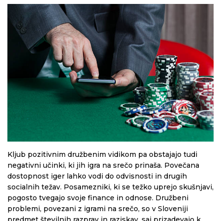
Kljub pozitivnim družbenim vidikom pa obstajajo tudi
negativni učinki, ki jih igra na srečo prinaša. Povečana
dostopnost iger lahko vodi do odvisnosti in drugih
socialnih težav. Posamezniki, ki se težko uprejo skušnjavi,
pogosto tvegajo svoje finance in odnose. Družbeni
problemi, povezani z igrami na srečo, so v Sloveniji
predmet številnih razprav in raziskav, saj prizadevajo k