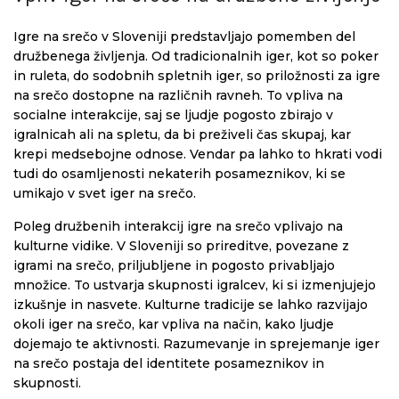
Igre na srečo v Sloveniji predstavljajo pomemben del
družbenega življenja. Od tradicionalnih iger, kot so poker
in ruleta, do sodobnih spletnih iger, so priložnosti za igre
na srečo dostopne na različnih ravneh. To vpliva na
socialne interakcije, saj se ljudje pogosto zbirajo v
igralnicah ali na spletu, da bi preživeli čas skupaj, kar
krepi medsebojne odnose. Vendar pa lahko to hkrati vodi
tudi do osamljenosti nekaterih posameznikov, ki se
umikajo v svet iger na srečo.
Poleg družbenih interakcij igre na srečo vplivajo na
kulturne vidike. V Sloveniji so prireditve, povezane z
igrami na srečo, priljubljene in pogosto privabljajo
množice. To ustvarja skupnosti igralcev, ki si izmenjujejo
izkušnje in nasvete. Kulturne tradicije se lahko razvijajo
okoli iger na srečo, kar vpliva na način, kako ljudje
dojemajo te aktivnosti. Razumevanje in sprejemanje iger
na srečo postaja del identitete posameznikov in
skupnosti.