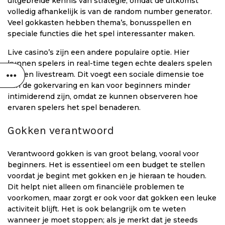
uitgebreide kennis van strategie, omdat de uitkomst
volledig afhankelijk is van de random number generator.
Veel gokkasten hebben thema’s, bonusspellen en
speciale functies die het spel interessanter maken.
Live casino’s zijn een andere populaire optie. Hier
kunnen spelers in real-time tegen echte dealers spelen
via een livestream. Dit voegt een sociale dimensie toe
aan de gokervaring en kan voor beginners minder
intimiderend zijn, omdat ze kunnen observeren hoe
ervaren spelers het spel benaderen.
Gokken verantwoord
Verantwoord gokken is van groot belang, vooral voor
beginners. Het is essentieel om een budget te stellen
voordat je begint met gokken en je hieraan te houden.
Dit helpt niet alleen om financiële problemen te
voorkomen, maar zorgt er ook voor dat gokken een leuke
activiteit blijft. Het is ook belangrijk om te weten
wanneer je moet stoppen; als je merkt dat je steeds