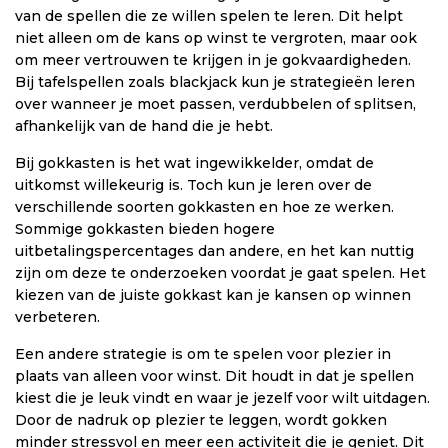
van de spellen die ze willen spelen te leren. Dit helpt
niet alleen om de kans op winst te vergroten, maar ook
om meer vertrouwen te krijgen in je gokvaardigheden.
Bij tafelspellen zoals blackjack kun je strategieën leren
over wanneer je moet passen, verdubbelen of splitsen,
afhankelijk van de hand die je hebt.
Bij gokkasten is het wat ingewikkelder, omdat de
uitkomst willekeurig is. Toch kun je leren over de
verschillende soorten gokkasten en hoe ze werken.
Sommige gokkasten bieden hogere
uitbetalingspercentages dan andere, en het kan nuttig
zijn om deze te onderzoeken voordat je gaat spelen. Het
kiezen van de juiste gokkast kan je kansen op winnen
verbeteren.
Een andere strategie is om te spelen voor plezier in
plaats van alleen voor winst. Dit houdt in dat je spellen
kiest die je leuk vindt en waar je jezelf voor wilt uitdagen.
Door de nadruk op plezier te leggen, wordt gokken
minder stressvol en meer een activiteit die je geniet. Dit