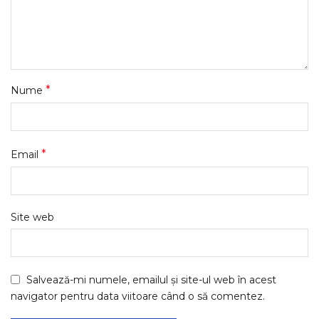
*
Nume
*
Email
Site web
Salvează-mi numele, emailul și site-ul web în acest
navigator pentru data viitoare când o să comentez.