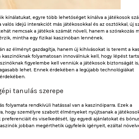
k kínálatukat, egyre több lehetőséget kínálva a játékosok sz
 valós idejű interakciót más játékosokkal és az osztókkal, új s
 tehát nemcsak a játékok számát növeli, hanem a szórakozás 
 érzik, mintha egy fizikai kaszinóban lennének.
án az élményt gazdagítja, hanem új kihívásokat is teremt a ka
a kaszinóknak folyamatosan innoválniuk kell, hogy lépést tart
aszinóknak figyelembe kell venniük a játékosok biztonságát is
 magasabb lehet. Ennek érdekében a legújabb technológiákat
 érdekében.
gépi tanulás szerepe
ás folyamata rendkívüli hatással van a kaszinóiparra. Ezek a
ra, hogy személyre szabott élményeket nyújtsanak a játékoso
preferenciáit és viselkedését, így egyedi ajánlatokat és bónu
aszinók jobban megérthetik ügyfeleik igényeit, ezáltal növelv