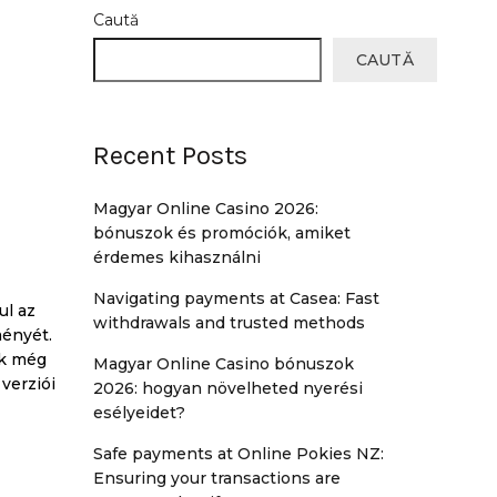
Caută
CAUTĂ
Recent Posts
Magyar Online Casino 2026:
bónuszok és promóciók, amiket
érdemes kihasználni
Navigating payments at Casea: Fast
ul az
withdrawals and trusted methods
ményét.
ok még
Magyar Online Casino bónuszok
verziói
2026: hogyan növelheted nyerési
esélyeidet?
Safe payments at Online Pokies NZ:
Ensuring your transactions are