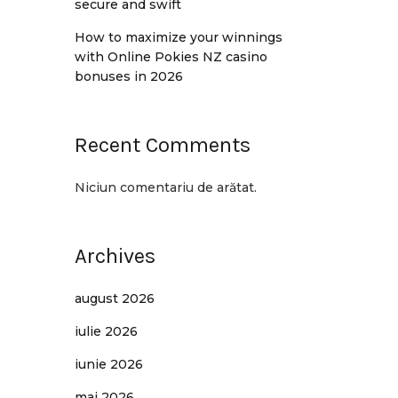
secure and swift
How to maximize your winnings
with Online Pokies NZ casino
bonuses in 2026
Recent Comments
Niciun comentariu de arătat.
Archives
august 2026
iulie 2026
iunie 2026
mai 2026