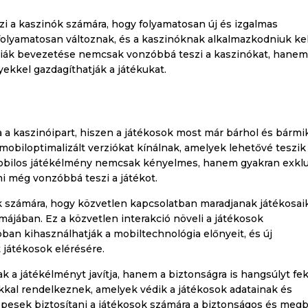
zi a kaszinók számára, hogy folyamatosan új és izgalmas
 folyamatosan változnak, és a kaszinóknak alkalmazkodniuk kel
ógiák bevezetése nemcsak vonzóbbá teszi a kaszinókat, hanem
yekkel gazdagíthatják a játékukat.
a a kaszinóipart, hiszen a játékosok most már bárhol és bármi
mobiloptimalizált verziókat kínálnak, amelyek lehetővé teszik
mobilos játékélmény nemcsak kényelmes, hanem gyakran exklu
mi még vonzóbbá teszi a játékot.
k számára, hogy közvetlen kapcsolatban maradjanak játékosaik
rmájában. Ez a közvetlen interakció növeli a játékosok
ban kihasználhatják a mobiltechnológia előnyeit, és új
 játékosok elérésére.
a játékélményt javítja, hanem a biztonságra is hangsúlyt fek
kkal rendelkeznek, amelyek védik a játékosok adatainak és
épesek biztosítani a játékosok számára a biztonságos és meg