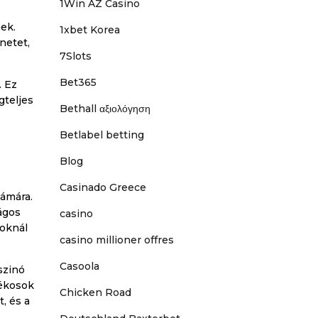
1Win AZ Casino
ek.
1xbet Korea
netet,
7Slots
Bet365
. Ez
gteljes
Bethall αξιολόγηση
Betlabel betting
Blog
Casinado Greece
zámára.
ágos
casino
loknál
casino millioner offres
Casoola
szinó
tékosok
Chicken Road
, és a