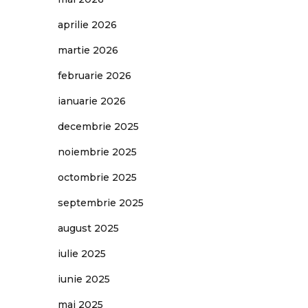
aprilie 2026
martie 2026
februarie 2026
ianuarie 2026
decembrie 2025
noiembrie 2025
octombrie 2025
septembrie 2025
august 2025
iulie 2025
iunie 2025
mai 2025