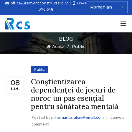
office@remontconstructsilo.ro
|
0744
376 648
BLOG
Ă
Acasa
Public
Public
Conștientizarea
08
dependenței de jocuri de
IUN.
noroc un pas esențial
pentru sănătatea mentală
Posted by
mihaimariusiulian@gmail.com
Leave a
comment