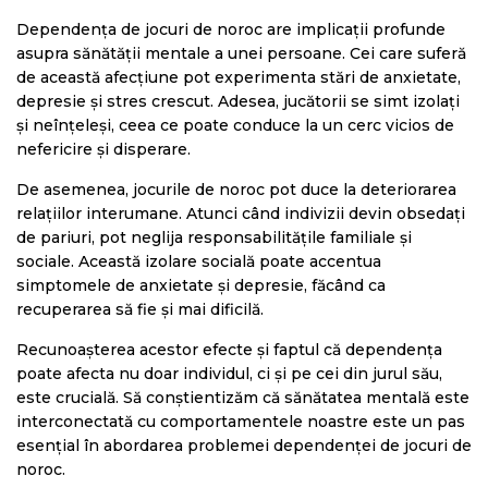
Dependența de jocuri de noroc are implicații profunde
asupra sănătății mentale a unei persoane. Cei care suferă
de această afecțiune pot experimenta stări de anxietate,
depresie și stres crescut. Adesea, jucătorii se simt izolați
și neînțeleși, ceea ce poate conduce la un cerc vicios de
nefericire și disperare.
De asemenea, jocurile de noroc pot duce la deteriorarea
relațiilor interumane. Atunci când indivizii devin obsedați
de pariuri, pot neglija responsabilitățile familiale și
sociale. Această izolare socială poate accentua
simptomele de anxietate și depresie, făcând ca
recuperarea să fie și mai dificilă.
Recunoașterea acestor efecte și faptul că dependența
poate afecta nu doar individul, ci și pe cei din jurul său,
este crucială. Să conștientizăm că sănătatea mentală este
interconectată cu comportamentele noastre este un pas
esențial în abordarea problemei dependenței de jocuri de
noroc.