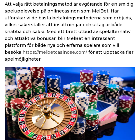
Att välja rätt betalningsmetod är avgörande för en smidig
spelupplevelse på onlinecasinon som MelBet. Här
utforskar vi de bästa betalningsmetoderna som erbjuds,
vilket säkerställer att insättningar och uttag är både
snabba och säkra. Med ett brett utbud av spelalternativ
och attraktiva bonusar, blir MelBet en intressant
plattform för både nya och erfarna spelare som vill
besöka
https://melbetcasinose.com/
för att upptäcka fler
spelmöjligheter.