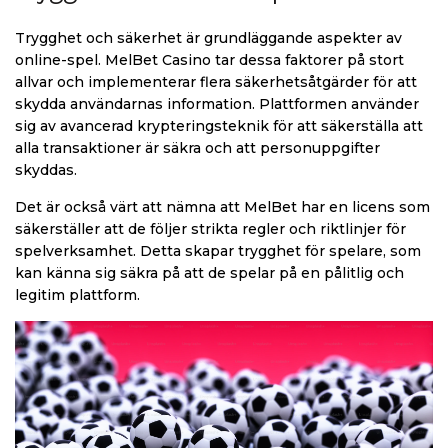
Trygghet och säkerhet är grundläggande aspekter av
online-spel. MelBet Casino tar dessa faktorer på stort
allvar och implementerar flera säkerhetsåtgärder för att
skydda användarnas information. Plattformen använder
sig av avancerad krypteringsteknik för att säkerställa att
alla transaktioner är säkra och att personuppgifter
skyddas.
Det är också värt att nämna att MelBet har en licens som
säkerställer att de följer strikta regler och riktlinjer för
spelverksamhet. Detta skapar trygghet för spelare, som
kan känna sig säkra på att de spelar på en pålitlig och
legitim plattform.