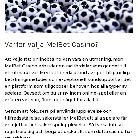
Varför välja MelBet Casino?
Att välja rätt onlinecasino kan vara en utmaning, men
MelBet Casino erbjuder en rad fördelar som gör det till
ett utmärkt val. Med sitt breda utbud av spel, tillgängliga
betalningsmetoder och exceptionell kundsupport är det
en plattform som tillgodoser behoven hos alla typer av
spelare. Oavsett om du är ny inom online-spel eller en
erfaren veteran, finns det något för alla här.
Genom att fokusera på användarupplevelse och
tillfredsställelse, säkerställer MelBet att alla spelare får
en njutbar och säker spelupplevelse. Så tveka inte att
registrera dig och börja utforska allt som detta casino har