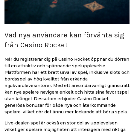
Vad nya användare kan förvänta sig
från Casino Rocket
När du registrerar dig på Casino Rocket öppnar du dörren
till en attraktiv och spännande spelupplevelse.
Plattformen har ett brett urval av spel, inklusive slots och
bordsspel av hög kvalitet från erkända
mjukvaruleverantörer. Med ett användarvänligt gränssnitt
kan nya spelare navigera enkelt och hitta sina favoritspel
utan krångel. Dessutom erbjuder Casino Rocket
generösa bonusar för både nya och återkommande
spelare, vilket gör det ännu mer lockande att börja spela.
Live-dealer-spel är också en stor del av upplevelsen,
vilket ger spelare möjligheten att interagera med riktiga