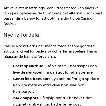
Att välja rätt insättnings- och uttagsmetod kan påverka
din spelupplevelse. Se till att välja det alternativ som bäst
passar dina behov för att optimera din tid på Casino
Rocket.
Nyckelfördelar
Casino Rocket erbjuder många fördelar som gör det till
ett utmärkt val för både nya och erfarna spelare. Här är
några av de främsta fördelarna:
Brett spelutbud:
Från slots till bordsspel och
live-dealer-spel finns något för alla spelare.
Generösa bonusar:
Nya och befintliga spelare
kan dra nytta av attraktiva bonusar och
kampanjer.
24/7 support:
Få hjälp när du behöver det,
dygnet runt, via livechatt eller e-post.