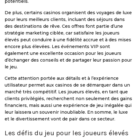
potentiels.
De plus, certains casinos organisent des voyages de luxe
pour leurs meilleurs clients, incluant des séjours dans
des destinations de rêve. Ces offres font partie d’une
stratégie marketing ciblée, car satisfaire les joueurs
élevés peut conduire à une fidélité accrue et à des mises
encore plus élevées. Les événements VIP sont
également une excellente occasion pour les joueurs
d’échanger des conseils et de partager leur passion pour
le jeu.
Cette attention portée aux détails et à l’expérience
utilisateur permet aux casinos de se démarquer dans un
marché très compétitif. Les joueurs élevés, en tant que
clients privilégiés, recherchent non seulement des gains
financiers, mais aussi une expérience de jeu inégalée qui
leur laissera un souvenir inoubliable. En somme, le luxe
et le divertissement vont de pair dans ce secteur.
Les défis du jeu pour les joueurs élevés