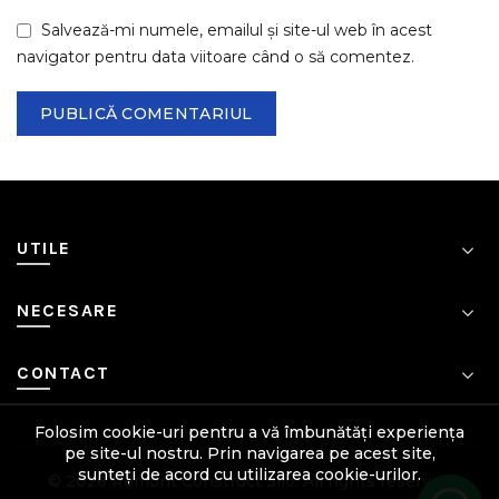
Salvează-mi numele, emailul și site-ul web în acest
navigator pentru data viitoare când o să comentez.
UTILE
NECESARE
CONTACT
Folosim cookie-uri pentru a vă îmbunătăți experiența
pe site-ul nostru. Prin navigarea pe acest site,
sunteți de acord cu utilizarea cookie-urilor.
© 2026
Remont Construct Silo
. All rights reserved