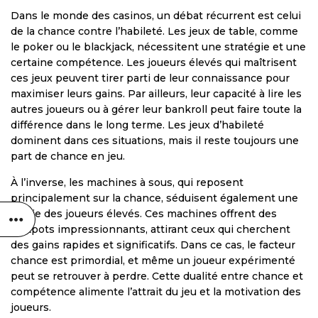
Dans le monde des casinos, un débat récurrent est celui
de la chance contre l’habileté. Les jeux de table, comme
le poker ou le blackjack, nécessitent une stratégie et une
certaine compétence. Les joueurs élevés qui maîtrisent
ces jeux peuvent tirer parti de leur connaissance pour
maximiser leurs gains. Par ailleurs, leur capacité à lire les
autres joueurs ou à gérer leur bankroll peut faire toute la
différence dans le long terme. Les jeux d’habileté
dominent dans ces situations, mais il reste toujours une
part de chance en jeu.
À l’inverse, les machines à sous, qui reposent
principalement sur la chance, séduisent également une
partie des joueurs élevés. Ces machines offrent des
jackpots impressionnants, attirant ceux qui cherchent
des gains rapides et significatifs. Dans ce cas, le facteur
chance est primordial, et même un joueur expérimenté
peut se retrouver à perdre. Cette dualité entre chance et
compétence alimente l’attrait du jeu et la motivation des
joueurs.