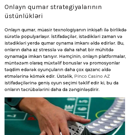
Onlayn qumar strategiyalarının
üstünlükləri
Onlayn qumar, müasir texnologiyanın inkişafı ilə birlikdə
sürətlə populyarlaşır. İstifadəçilər, istədikləri zaman və
istədikləri yerdə qumar oynama imkanı əldə edirlər. Bu,
onların daha az stresslə və daha rahat bir mühitdə
oynamağa imkan tanıyır. Həmçinin, onlayn platformalar,
müntəzəm olaraq müxtəlif bonuslar və promosyonlar
təqdim edərək oyunçuların daha çox qazanc əldə
etmələrinə kömək edir. Üstəlik,
Pinco Casino AZ
istifadəçilərinə geniş oyun seçimi təklif edir ki, bu da
onların təcrübələrini daha da zənginləşdirir.