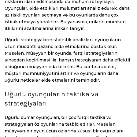
risklərin idarə edilməsində də mühüm rol oynayır.
Oyunçular, əldə etdikləri məlumatları analiz edərək, daha
az riskli oyunları seçməyə və bu oyunlarda daha çox
iştirak etməyə yönəlirlər. Bu yanaşma, onların mümkün
itkilərini azaltmalarına imkan tanıyır.
Uğurlu strategiyaların statistik analizləri, oyunçuların
uzun müddətli qazanc əldə etmələrinə dəstək olur.
Məsələn, müəyyən bir oyunda, fərqli strategiyaların
sınaqdan keçirilməsi ilə, hansı strategiyanın daha effektli
olduğunu müəyyən edə bilərlər. Bu cür təcrübələr,
müştəri məmnuniyyətini artırır və oyunçuların daha
uğurlu nəticələr əldə etmələrini təmin edir.
Uğurlu oyunçuların taktika və
strategiyaları
Uğurlu qumar oyunçuları, bir çox fərqli taktika və
strategiyaları öz oyunlarına tətbiq edirlər. Məsələn,
müəyyən bir oyun üçün özlərinə xüsusi bir oyun planı