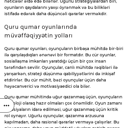
nəticələr əldə edə bilərlər. Uğurlu strategiyalardan biri,
oyunların qaydalarını yaxşı öyrənmək və bu bilikləri
istifadə edərək daha düşüncəli qərarlar verməkdir.
Quru qumar oyunlarında
müvəffəqiyyətin yolları
Quru qumar oyunları, oyunçuların birbaşa mühitdə bir-biri
ilə qarşılaşdıqları ənənəvi bir formatdır. Bu cür oyunlar,
sosiallaşma imkanları yaratdığı üçün bir çox insan
tərəfindən sevilir. Oyunçular, canlı mühitdə rəqibləri ilə
yarışarkən, strateji düşünmə qabiliyyətlərini də inkişaf
etdirirlər. Bu cür mühit, bəzi oyunçular üçün daha
həyəcanverici və motivasiyaedici ola bilər.
Quru qumar mühitində uğur qazanmaq üçün, oyunçuların
psixoloji olaraq hazır olmaları çox önəmlidir. Oyun zamanı
emosiyaların idarə edilməsi, uğur qazanmaq üçün kritik
rol oynayır. Uğurlu oyunçular, qazanma arzusuna
kapılmadan, daha rasional qərarlar verməyə çalışırlar. Bu