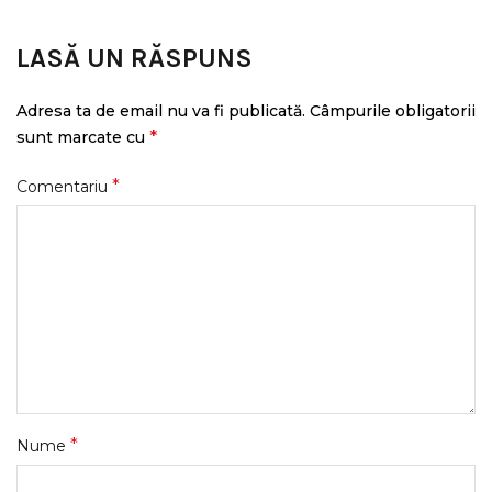
LASĂ UN RĂSPUNS
Adresa ta de email nu va fi publicată.
Câmpurile obligatorii
*
sunt marcate cu
*
Comentariu
*
Nume