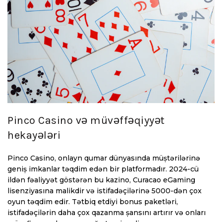
Pinco Casino və müvəffəqiyyət
hekayələri
Pinco Casino, onlayn qumar dünyasında müştərilərinə
geniş imkanlar təqdim edən bir platformadır. 2024-cü
ildən fəaliyyət göstərən bu kazino, Curacao eGaming
lisenziyasına malikdir və istifadəçilərinə 5000-dən çox
oyun təqdim edir. Tətbiq etdiyi bonus paketləri,
istifadəçilərin daha çox qazanma şansını artırır və onları