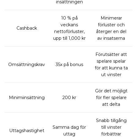
insättningen
10 % på
Minimerar
veckans
förluster och
Cashback
nettoförluster,
återger en del
upp till 1,000 kr
av insatserna
Förutsätter att
spelare spelar
Omsättningskrav
35x på bonus
för att kunna ta
ut vinster
Gör det möjligt
Minimiinsättning
200 kr
för fler spelare
att delta
Snabb tillgång
Samma dag för
till vinster
Uttagshastighet
uttag
förbättrar