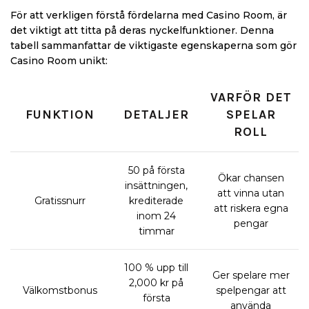
För att verkligen förstå fördelarna med Casino Room, är
det viktigt att titta på deras nyckelfunktioner. Denna
tabell sammanfattar de viktigaste egenskaperna som gör
Casino Room unikt:
VARFÖR DET
FUNKTION
DETALJER
SPELAR
ROLL
50 på första
Ökar chansen
insättningen,
att vinna utan
Gratissnurr
krediterade
att riskera egna
inom 24
pengar
timmar
100 % upp till
Ger spelare mer
2,000 kr på
Välkomstbonus
spelpengar att
första
använda