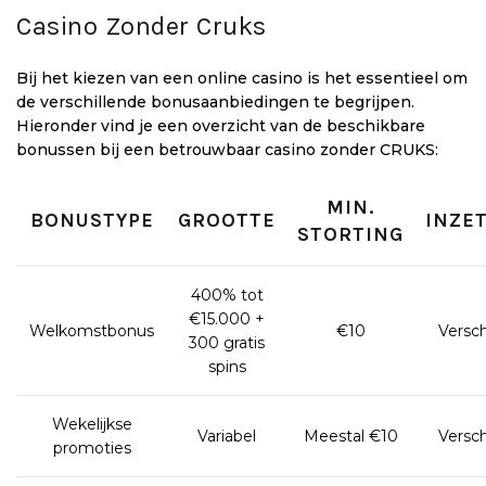
Casino Zonder Cruks
Bij het kiezen van een online casino is het essentieel om
de verschillende bonusaanbiedingen te begrijpen.
Hieronder vind je een overzicht van de beschikbare
bonussen bij een betrouwbaar casino zonder CRUKS:
MIN.
BONUSTYPE
GROOTTE
INZE
STORTING
400% tot
€15.000 +
Welkomstbonus
€10
Versch
300 gratis
spins
Wekelijkse
Variabel
Meestal €10
Versch
promoties