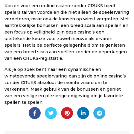
Kiezen voor een online casino zonder CRUKS biedt
spelers tal van voordelen die niet alleen de speelervaring
verbeteren, maar ook de kansen op winst vergroten. Met
aantrekkelijke bonussen, een breed scala aan spellen en
een focus op veiligheid, zijn deze casino’s een
uitstekende keuze voor zowel nieuwe als ervaren
spelers. Het is de perfecte gelegenheid om te genieten
van een breed scala aan spellen zonder de beperkingen
van een CRUKS-registratie.
Als je op zoek bent naar een dynamische en
winstgevende speelervaring, dan zijn de online casino’s
zonder CRUKS absoluut de moeite waard om te
verkennen. Maak gebruik van de bonussen en geniet
van een veilige en plezierige omgeving om je favoriete
spellen te spelen.