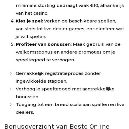
minimale storting bedraagt vaak €10, afhankelijk
van het casino.
Kies je spel:
Verken de beschikbare spellen,
van slots tot live dealer games, en selecteer wat
je wilt spelen.
Profiteer van bonussen:
Maak gebruik van de
welkomstbonus en andere promoties om je
speeltegoed te verhogen.
Gemakkelijk registratieproces zonder
ingewikkelde stappen.
Verhoog je speeltegoed met aantrekkelijke
bonussen.
Toegang tot een breed scala aan spellen en live
dealers.
Bonusoverzicht van Beste Online