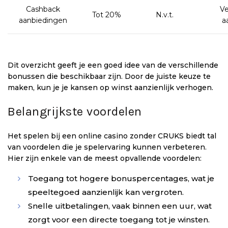
Cashback
Ve
Tot 20%
N.v.t.
aanbiedingen
a
Dit overzicht geeft je een goed idee van de verschillende
bonussen die beschikbaar zijn. Door de juiste keuze te
maken, kun je je kansen op winst aanzienlijk verhogen.
Belangrijkste voordelen
Het spelen bij een online casino zonder CRUKS biedt tal
van voordelen die je spelervaring kunnen verbeteren.
Hier zijn enkele van de meest opvallende voordelen:
Toegang tot hogere bonuspercentages, wat je
speeltegoed aanzienlijk kan vergroten.
Snelle uitbetalingen, vaak binnen een uur, wat
zorgt voor een directe toegang tot je winsten.