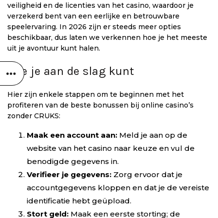
veiligheid en de licenties van het casino, waardoor je
verzekerd bent van een eerlijke en betrouwbare
speelervaring. In 2026 zijn er steeds meer opties
beschikbaar, dus laten we verkennen hoe je het meeste
uit je avontuur kunt halen.
Hoe je aan de slag kunt
Hier zijn enkele stappen om te beginnen met het
profiteren van de beste bonussen bij online casino’s
zonder CRUKS:
Maak een account aan:
Meld je aan op de
website van het casino naar keuze en vul de
benodigde gegevens in.
Verifieer je gegevens:
Zorg ervoor dat je
accountgegevens kloppen en dat je de vereiste
identificatie hebt geüpload.
Stort geld:
Maak een eerste storting; de