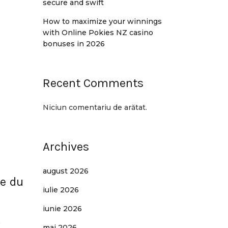
secure and swift
How to maximize your winnings
with Online Pokies NZ casino
bonuses in 2026
Recent Comments
Niciun comentariu de arătat.
Archives
august 2026
pe du
iulie 2026
iunie 2026
e
mai 2026