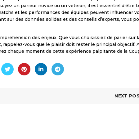
soyez un parieur novice ou un vétéran, il est essentiel d’être 
 matchs et les performances des équipes peuvent influencer v
ant sur des données solides et des conseils d’experts, vous p
ompréhension des enjeux. Que vous choisissiez de parier sur l
t, rappelez-vous que le plaisir doit rester le principal objectif. A
ourez chaque moment de cette expérience palpitante de la Cou
NEXT PO