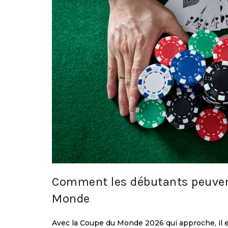
Comment les débutants peuvent 
Monde
Avec la Coupe du Monde 2026 qui approche, il es