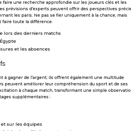
e faire une recherche approfondie sur les joueurs clés et les
 les prévisions d’experts peuvent offrir des perspectives préc
ernant les paris. Ne pas se fier uniquement à la chance, mais
aire toute la différence.
e lors des derniers matchs
l’Égypte
ssures et les absences
fs
 à gagner de l’argent; ils offrent également une multitude
eurs peuvent améliorer leur compréhension du sport et de ses
xcitation à chaque match, transformant une simple observati
ntages supplémentaires :
et sur les équipes