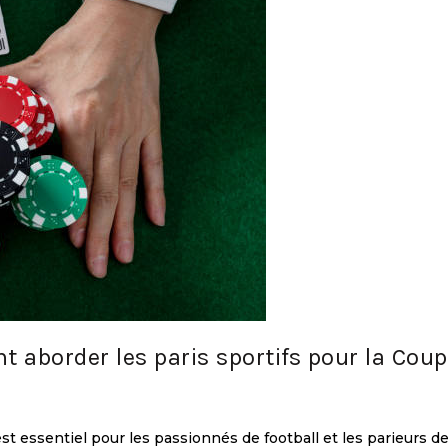
aborder les paris sportifs pour la Cou
t essentiel pour les passionnés de football et les parieurs d