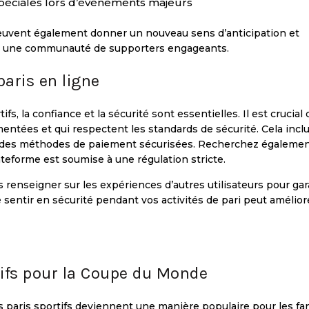
spéciales lors d’événements majeurs
peuvent également donner un nouveau sens d’anticipation et
ant une communauté de supporters engageants.
paris en ligne
, la confiance et la sécurité sont essentielles. Il est crucial 
mentées et qui respectent les standards de sécurité. Cela incl
t des méthodes de paiement sécurisées. Recherchez égaleme
ateforme est soumise à une régulation stricte.
s renseigner sur les expériences d’autres utilisateurs pour gar
 sentir en sécurité pendant vos activités de pari peut amélior
tifs pour la Coupe du Monde
 paris sportifs deviennent une manière populaire pour les fa