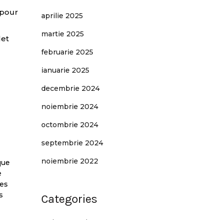
 pour
aprilie 2025
martie 2025
let
februarie 2025
ianuarie 2025
decembrie 2024
noiembrie 2024
octombrie 2024
septembrie 2024
noiembrie 2022
que
e
des
s
Categories