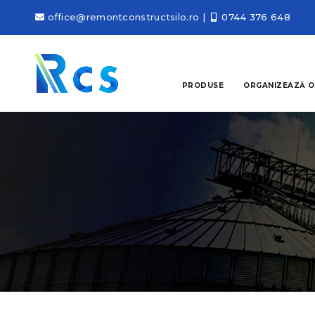
office@remontconstructsilo.ro
|
0744 376 648
PRODUSE
ORGANIZEAZĂ O