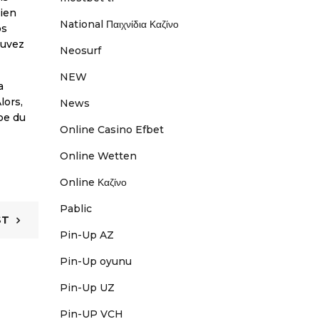
bien
National Παιχνίδια Καζίνο
os
ouvez
Neosurf
NEW
a
lors,
News
pe du
Online Casino Efbet
Online Wetten
Online Καζίνο
Pablic
ST
Pin-Up AZ
Pin-Up oyunu
Pin-Up UZ
Pin-UP VCH