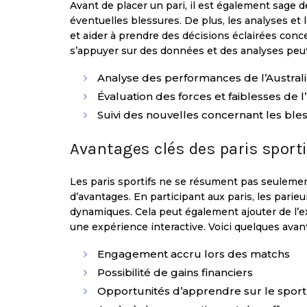
Avant de placer un pari, il est également sage d
éventuelles blessures. De plus, les analyses et
et aider à prendre des décisions éclairées conc
s’appuyer sur des données et des analyses peut f
Analyse des performances de l’Australi
Évaluation des forces et faiblesses de 
Suivi des nouvelles concernant les ble
Avantages clés des paris sporti
Les paris sportifs ne se résument pas seulement
d’avantages. En participant aux paris, les pari
dynamiques. Cela peut également ajouter de l’e
une expérience interactive. Voici quelques ava
Engagement accru lors des matchs
Possibilité de gains financiers
Opportunités d’apprendre sur le sport 