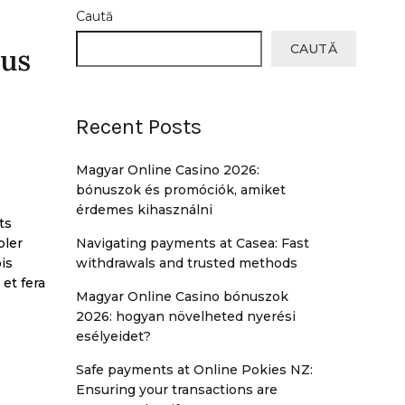
Caută
CAUTĂ
ous
Recent Posts
Magyar Online Casino 2026:
bónuszok és promóciók, amiket
érdemes kihasználni
ts
bler
Navigating payments at Casea: Fast
ois
withdrawals and trusted methods
 et fera
Magyar Online Casino bónuszok
2026: hogyan növelheted nyerési
esélyeidet?
Safe payments at Online Pokies NZ:
Ensuring your transactions are