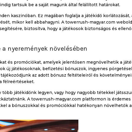
g tartsuk be a saját magunk által felállított határokat.
nden kaszinóban. Ez magában foglalja a játékidő korlátozását, 
rését, mikor kell abbahagyni. A towerrush-magyar.com webold
segítésére, biztosítva, hogy a játékosok biztonságos és ellenő
e a nyeremények növelésében
kat és promóciókat, amelyek jelentősen megnövelhetik a ját
zok új játékosoknak, befizetési bónuszok, ingyenes pörgetése
tájékozódjunk az adott bónusz feltételeiről és követelményeir
 félreértéseket.
y több játékidőnk legyen, vagy hogy nagyobb tétekkel játssz
ockáztatnánk. A towerrush-magyar.com platformon is érdemes
zekkel a bónuszokkal és promóciókkal hatékonyan növelhetők a