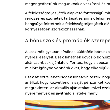
megengedhetünk magunknak elveszíteni, és mindi
A felelősségteljes játék alapvető fontosságú mi
rendszeres szünetek tartását és annak felisme
hangsúlyt fektetnek a felelősségteljes játék elő
környezetben szórakozhassanak.
A bónuszok és promóciók szerep
A kaszinók gyakran kínálnak különféle bónuszo
nyerési esélyeit. Ezek lehetnek üdvözlő bónus
akár cashback ajánlatok. Fontos, hogy alaposan 
mielőtt igénybe vennénk őket, hogy elkerüljük a
Ezek az extra lehetőségek lehetővé teszik, hog
anélkül, hogy közvetlenül a saját pénzünket k
megtekinteni az aktuális ajánlatokat, mivel e
nyeremények és javítható a játékélmény.