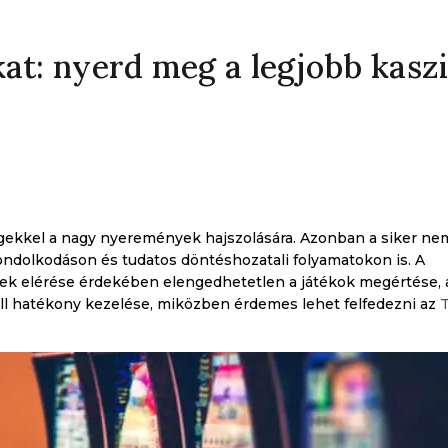
at: nyerd meg a legjobb kasz
ségekkel a nagy nyeremények hajszolására. Azonban a siker ne
ondolkodáson és tudatos döntéshozatali folyamatokon is. A
ek elérése érdekében elengedhetetlen a játékok megértése, a
ll hatékony kezelése, miközben érdemes lehet felfedezni az