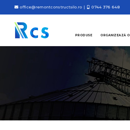
office@remontconstructsilo.ro
|
0744 376 648
PRODUSE
ORGANIZEAZĂ O