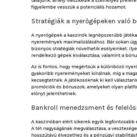
találjunk, amely illeszkedik a személyes prefe
figyelembe vesszük a potenciális hozamot.
Stratégiák a nyerőgépeken való 
A nyerőgépek a kaszinók legnépszerűbb játékai 
nyeremények maximalizálásához. Bár sokan úgy 
bizonyos stratégiák növelhetik esélyeinket. Ily
rendelkező gépek kiválasztása, valamint a bónu
Az is fontos, hogy megértsük a különböző nyerőg
gyakoribb nyereményeket kínálnak, míg a maga
kecsegtetnek. A játékosoknak ki kell választaniu
promóciók és bónuszok, amelyeket olyan platfo
előnyt jelenthetnek.
Bankroll menedzsment és felelőss
A kaszinóban elért sikerek egyik legfontosabb 
A tét nagyságának megválasztása, a veszteség
hosszútávú élvezethez és a pénzügyi stabilitá