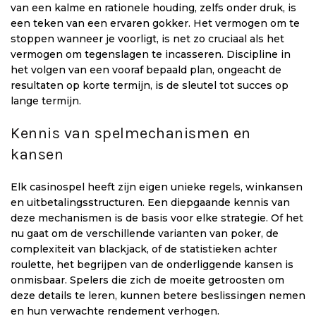
van een kalme en rationele houding, zelfs onder druk, is
een teken van een ervaren gokker. Het vermogen om te
stoppen wanneer je voorligt, is net zo cruciaal als het
vermogen om tegenslagen te incasseren. Discipline in
het volgen van een vooraf bepaald plan, ongeacht de
resultaten op korte termijn, is de sleutel tot succes op
lange termijn.
Kennis van spelmechanismen en
kansen
Elk casinospel heeft zijn eigen unieke regels, winkansen
en uitbetalingsstructuren. Een diepgaande kennis van
deze mechanismen is de basis voor elke strategie. Of het
nu gaat om de verschillende varianten van poker, de
complexiteit van blackjack, of de statistieken achter
roulette, het begrijpen van de onderliggende kansen is
onmisbaar. Spelers die zich de moeite getroosten om
deze details te leren, kunnen betere beslissingen nemen
en hun verwachte rendement verhogen.