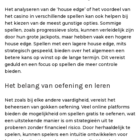
Het analyseren van de ‘house edge’ of het voordeel van
het casino in verschillende spellen kan ook helpen bij
het kiezen van de meest gunstige opties. Sommige
spellen, zoals progressieve slots, kunnen verleidelijk zijn
door hun grote jackpots, maar hebben vaak een hogere
house edge. Spellen met een lagere house edge, mits
strategisch gespeeld, bieden over het algemeen een
betere kans op winst op de lange termijn. Dit vereist
geduld en een focus op spellen die meer controle
bieden.
Het belang van oefening en leren
Net zoals bij elke andere vaardigheid, vereist het
beheersen van gokken oefening. Veel online platforms
bieden de mogelijkheid om spellen gratis te oefenen, wat
een uitstekende manier is om strategieën uit te
proberen zonder financieel risico. Door herhaaldelijk te
spelen, kunnen spelers een intuïtie ontwikkelen voor