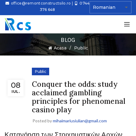
office@remontconstructsilo.ro
|
0744
376 648
BLOG
Ă
Acasa
Public
Public
Conquer the odds: study
08
acclaimed gambling
IUL.
principles for phenomenal
casino play
Posted by
mihaimariusiulian@gmail.com
Κατανόηση των Στοιχηματικών Αρχών