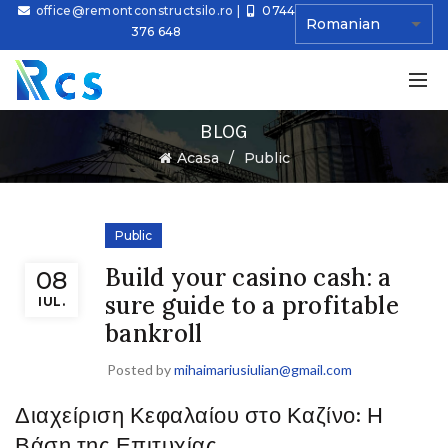
office@remontconstructsilo.ro
|
0744
376 648
BLOG
Ă
Acasa
Public
Public
Build your casino cash: a
08
sure guide to a profitable
IUL.
bankroll
Posted by
mihaimariusiulian@gmail.com
Διαχείριση Κεφαλαίου στο Καζίνο: Η
Βάση της Επιτυχίας