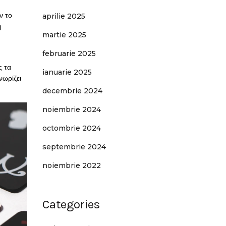
ν το
aprilie 2025
η
martie 2025
februarie 2025
ς τα
ianuarie 2025
νωρίζει
decembrie 2024
noiembrie 2024
octombrie 2024
septembrie 2024
noiembrie 2022
Categories