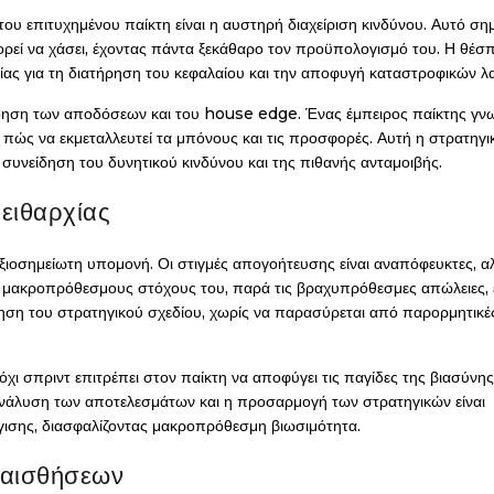
υ επιτυχημένου παίκτη είναι η αυστηρή διαχείριση κινδύνου. Αυτό σημα
ορεί να χάσει, έχοντας πάντα ξεκάθαρο τον προϋπολογισμό του. Η θέσ
ασίας για τη διατήρηση του κεφαλαίου και την αποφυγή καταστροφικών λ
νόηση των αποδόσεων και του house edge. Ένας έμπειρος παίκτης γνω
 πώς να εκμεταλλευτεί τα μπόνους και τις προσφορές. Αυτή η στρατηγι
ε συνείδηση του δυνητικού κινδύνου και της πιθανής ανταμοιβής.
ειθαρχίας
ξιοσημείωτη υπομονή. Οι στιγμές απογοήτευσης είναι αναπόφευκτες, α
ς μακροπρόθεσμους στόχους του, παρά τις βραχυπρόθεσμες απώλειες, ε
ήρηση του στρατηγικού σχεδίου, χωρίς να παρασύρεται από παρορμητικέ
 όχι σπριντ επιτρέπει στον παίκτη να αποφύγει τις παγίδες της βιασύνης
νάλυση των αποτελεσμάτων και η προσαρμογή των στρατηγικών είναι
γισης, διασφαλίζοντας μακροπρόθεσμη βιωσιμότητα.
δαισθήσεων