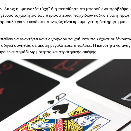
ν, όπως η „φευγαλέα τύχη” ή η πεποίθηση ότι μπορούν να προβλέψου
γενούς τυχαιότητας των περισσότερων παιχνιδιών καζίνο είναι η πρώτ
ρμουλα για να κερδίσεις συνεχώς είναι κρίσιμη για τη διατήρηση μιας
άθεια να ανακτήσει κανείς γρήγορα τα χρήματα που έχασε αυξάνοντα
 οδηγεί συνήθως σε ακόμη μεγαλύτερες απώλειες. Η ικανότητα να αναγ
αιρα είναι σημάδι ωριμότητας και στρατηγικής σκέψης.