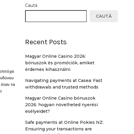
Caută
CAUTĂ
Recent Posts
Magyar Online Casino 2026:
bónuszok és promóciók, amiket
érdemes kihasználni
επιτύχει
κινδύνου
Navigating payments at Casea: Fast
 όταν τα
withdrawals and trusted methods
ο
Magyar Online Casino bónuszok
2026: hogyan növelheted nyerési
esélyeidet?
Safe payments at Online Pokies NZ:
Ensuring your transactions are