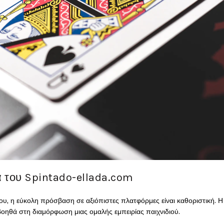
 του Spintado-ellada.com
γου, η εύκολη πρόσβαση σε αξιόπιστες πλατφόρμες είναι καθοριστική. Η
ς βοηθά στη διαμόρφωση μιας ομαλής εμπειρίας παιχνιδιού.