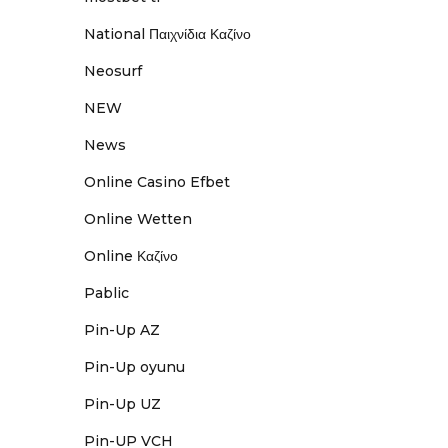
National Παιχνίδια Καζίνο
Neosurf
NEW
News
Online Casino Efbet
Online Wetten
Online Καζίνο
Pablic
Pin-Up AZ
Pin-Up oyunu
Pin-Up UZ
Pin-UP VCH