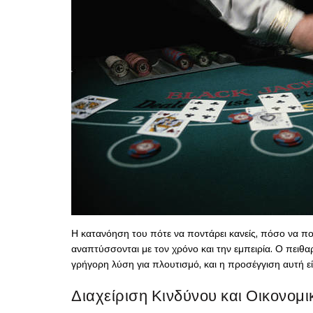
Η κατανόηση του πότε να ποντάρει κανείς, πόσο να ποντ
αναπτύσσονται με τον χρόνο και την εμπειρία. Ο πειθαρχ
γρήγορη λύση για πλουτισμό, και η προσέγγιση αυτή εί
Διαχείριση Κινδύνου και Οικονομ